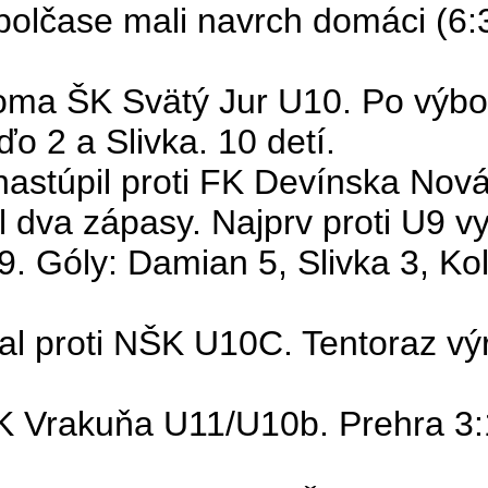
polčase mali navrch domáci (6:3,
doma ŠK Svätý Jur U10. Po výb
ďo
2 a Slivka. 10 detí.
astúpil proti FK Devínska Nov
 dva zápasy. Najprv proti U9 vy
9. Góly:
Damian
5, Slivka 3, Kol
 proti NŠK U10C. Tentoraz výr
ŠK Vrakuňa U11/U10b. Prehra 3: