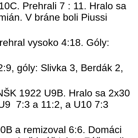
C. Prehrali 7 : 11. Hralo sa
mián. V bráne boli
Piussi
hral vysoko 4:18. Góly:
9, góly: Slivka 3,
Berdák
2,
 NŠK 1922 U9B. Hralo sa 2x30
-U9
7:3 a 11:2, a U10 7:3
0B a remizoval 6:6. Domáci