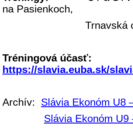
na Pasienkoch,
Trnavská 
Tréningová účasť:
https://slavia.euba.sk/
Archív:
Slávia Ekonóm U8 
Slávia Ekonóm U9 