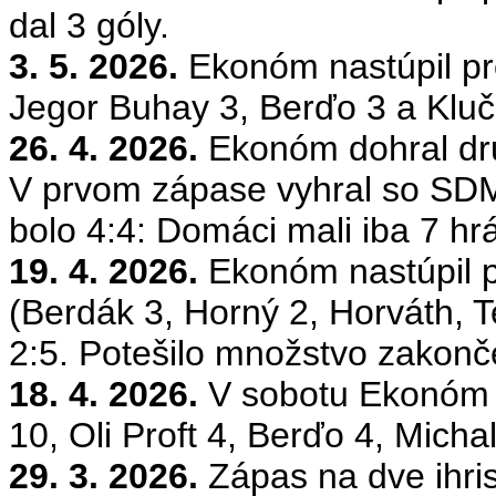
dal 3 góly.
3. 5. 2026.
Ekonóm nastúpil pr
Jegor
Buhay
3,
Berďo
3 a Kluč
26. 4. 2026.
Ekonóm dohral dru
V prvom zápase vyhral so SD
bolo 4:4: Domáci mali iba 7 hrá
19. 4. 2026.
Ekonóm nastúpil p
(
Berdák
3, Horný 2, Horváth, T
2:5. Potešilo množstvo zakonč
18. 4. 2026.
V sobotu Ekonóm u
10,
Oli
Proft
4,
Berďo
4, Micha
29. 3. 2026.
Zápas na dve ihri