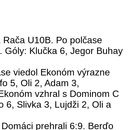
K Rača U10B. Po polčase
. Góly: Klučka 6,
Jegor
Buhay
ase viedol Ekonóm výrazne
fo
5,
Oli
2, Adam 3,
. Ekonóm
vzhral
s Dominom C
o
6, Slivka 3,
Lujdži
2,
Oli
a
 Domáci prehrali 6:9.
Berďo