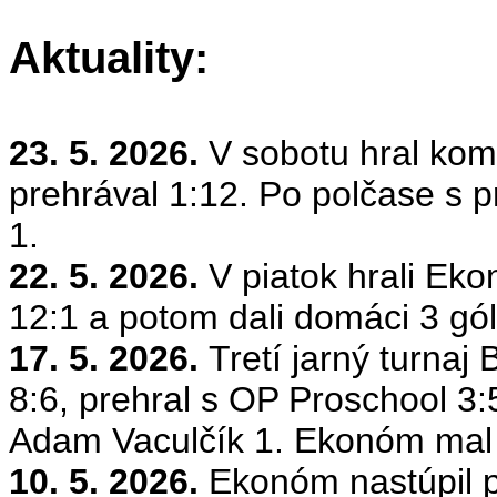
Aktuality:
23. 5. 2026.
V sobotu hral ko
prehrával 1:12. Po polčase s p
1.
22. 5. 2026.
V piatok hrali E
12:1 a potom dali domáci 3 gó
17. 5. 2026.
Tretí jarný turn
8:6, prehral s OP
Proschool
3:
Adam
Vaculčík
1. Ekonóm mal 
10. 5. 2026.
Ekonóm nastúpil 