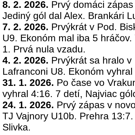
8. 2. 2026.
Prvý domáci zápas 
Jediný gól dal
Alex
. Brankári
L
7. 2. 2026.
Prvýkrát v Pod. Bi
U9. Ekonóm mal iba 5 hráčov.
1.
Prvá nula vzadu.
4. 2. 2026.
Prvýkrát sa hralo 
Lafranconi
U8. Ekonóm vyhral 13
31. 1. 2026.
Po čase vo Vraku
vyhral 4:16. 7 detí, Najviac g
24. 1. 2026.
Prvý zápas v novo
TJ Vajnory U10b. Prehra 13:7. 
Slivka.