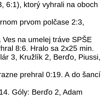
 6:1), ktorý vyhrali na oboch
ornom prvom polčase 2:3,
á Ves na umelej tráve SPŠE
hral 8:6. Hralo sa 2x25 min.
lár 3,
Kružlík
2,
Berďo
,
Piussi
,
azne prehral 0:19. A do šancí
14. Góly:
Berďo
2, Adam