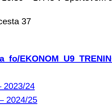
cesta 37
slavia_fo/EKONOM_U9_TRE
– 2023/24
– 2024/25