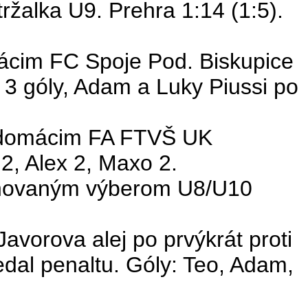
žalka U9. Prehra 1:14 (1:5).
ácim FC Spoje Pod. Biskupice
 3 góly, Adam a Luky
Piussi
po
 domácim FA FTVŠ UK
 2,
Alex
2,
Maxo
2.
inovaným výberom U8/U10
Javorova
alej
po prvýkrát proti
dal penaltu. Góly: Teo, Adam,