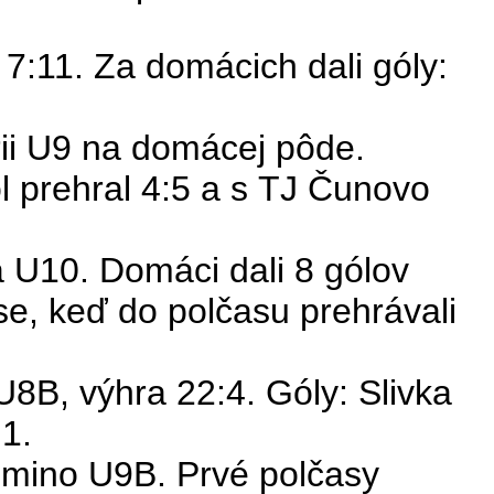
7:11. Za domácich dali góly:
rii U9 na domácej pôde.
l
prehral 4:5 a s TJ Čunovo
a
U10. Domáci dali 8 gólov
e, keď do polčasu prehrávali
8B, výhra 22:4. Góly: Slivka
1.
omino U9B. Prvé polčasy