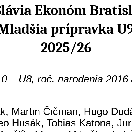
Slávia Ekonóm Bratis
Mladšia prípravka U
2025/26
0 – U8, roč. narodenia 2016 
ák
, Martin
Čičman
, Hugo Dud
eo
Husák,
Tobias
Katona, Jura