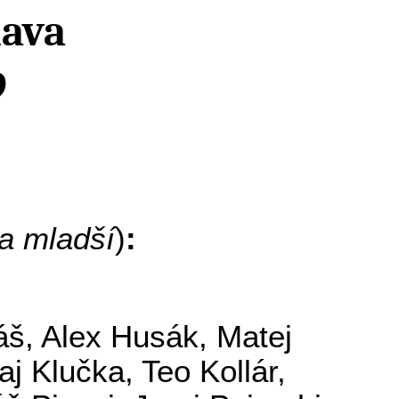
lava
9
a mladší
)
:
áš,
Alex
Husák, Matej
j Klučka, Teo Kollár,