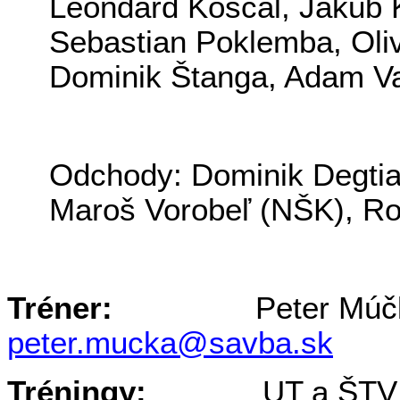
Leondard
Koščál
, Jakub
Sebastian
Poklemba
, Ol
Dominik
Štanga
, Adam
V
Odchody: Dominik
Degtia
Maroš
Vorobeľ
(NŠK), R
Tréner:
Peter Mú
peter.mucka@savba.sk
Tréningy:
UT a ŠTV 