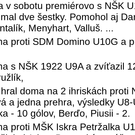
v sobotu premiérovo s NŠK U10
mal dve šestky. Pomohol aj Da
ntalík
,
Menyhart
,
Valluš
. ...
a proti SDM Domino U10G a pre
 s NŠK 1922 U9A a zvíťazil 12:
užlík
,
ral doma na 2 ihriskách proti
tvá a jedna prehra, výsledky U8
vka - 10 gólov,
Berďo
,
Piusii
- 2.
a proti MŠK Iskra Petržalka U1