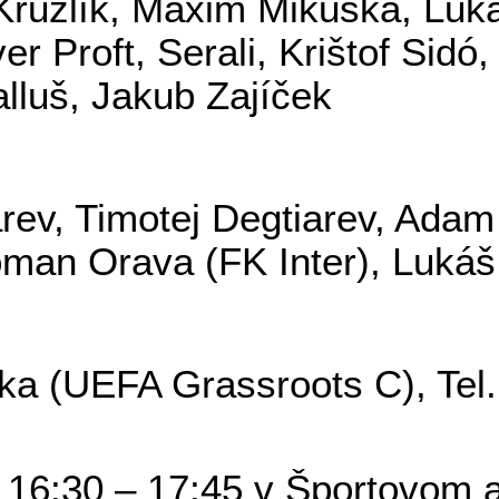
Kružlík
,
Maxim
Mikuška
, Lu
iver
Proft
,
Serali
, Krištof
Sidó
,
alluš
, Jakub
Zajíček
rev
, Timotej
Degtiarev
, Ada
oman Orava (FK
Inter
), Luká
čka (UEFA
Grassroots
C), Tel
16:30 – 17:45 v Športovom ar