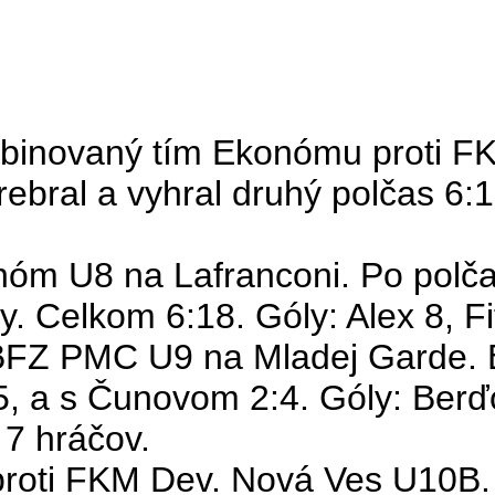
mbinovaný tím
Ekonómu
proti F
rebral a vyhral druhý polčas 6:1
konóm U8 na
Lafranconi
. Po polč
ly. Celkom 6:18. Góly:
Alex
8,
Fi
aj BFZ PMC U9 na Mladej Garde
5, a s Čunovom 2:4. Góly:
Berď
7 hráčov.
proti FKM
Dev
. Nová Ves U10B.