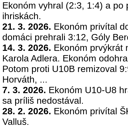
Ekonóm vyhral (2:3, 1:4) a po 
ihriskách.
21. 3. 2026.
Ekonóm privítal 
domáci prehrali 3:12, Góly
Ber
14. 3. 2026.
Ekonóm prvýkrát n
Karola
Adlera
. Ekonóm odohral
Potom proti U10B remizoval 9:
Horváth, ...
7. 3. 2026.
Ekonóm U10-U8 hral
sa príliš nedostával.
28. 2. 2026.
Ekonóm privítal 
Valluš
.