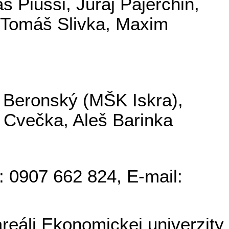
káš
Piussi
, Juraj
Pajerchin
,
 Tomáš Slivka,
Maxim
m
Beronský
(MŠK Iskra),
š Cvečka, Aleš
Barinka
.: 0907 662 824, E-mail:
eáli Ekonomickej univerzity