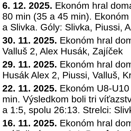
6. 12. 2025.
Ekonóm hral doma 
80 min (35 a 45 min). Ekonóm 
a Slivka. Góly: Slivka,
Piussi
,
A
30. 11. 2025.
Ekonóm hral dom
Valluš
2,
Alex
Husák,
Zajíček
29. 11. 2025.
Ekonóm hral doma
Husák
Alex
2,
Piussi
,
Valluš
,
Kr
22. 11. 2025.
Ekonóm U8-U10 h
min. Výsledkom boli tri víťazs
a 1:5, spolu 26:13. Strelci: Sli
16. 11. 2025.
Ekonóm hral dom