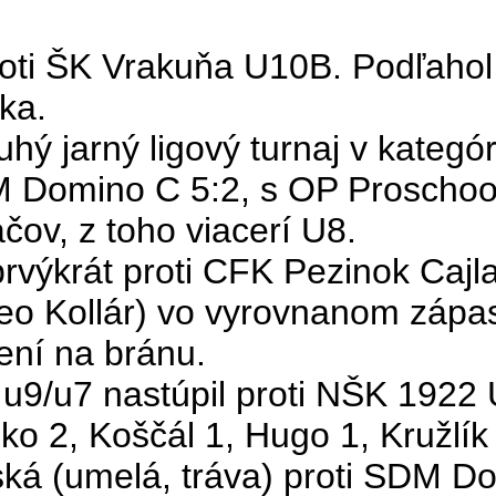
oti ŠK Vrakuňa U10B. Podľahol 
ka.
hý jarný ligový turnaj v kategó
M Domino C 5:2, s OP
Proschoo
čov, z toho viacerí U8.
rvýkrát proti CFK Pezinok
Cajl
eo Kollár) vo vyrovnanom zápas
ení na bránu.
9/u7 nastúpil proti NŠK 1922 U
lko 2,
Koščál
1, Hugo 1,
Kružlík
ská (umelá, tráva) proti SDM D