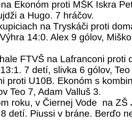
na Ekonóm proti MŠK Iskra Petr
ujdži
a Hugo. 7 hráčov.
skupiciach na
Tryskáči
proti dom
 Výhra 14:0.
Alex
9 gólov, Miško
v hale FTVŠ na
Lafranconi
proti
:1. 7 detí, slivka 6 gólov, Teo
ni proti U10B. Ekonóm s komb
ólov Teo 7, Adam
Valluš
3.
m roku, v Čiernej Vode
na ZŠ
8 detí.
Piussi
v bráne.
Berďo
ne