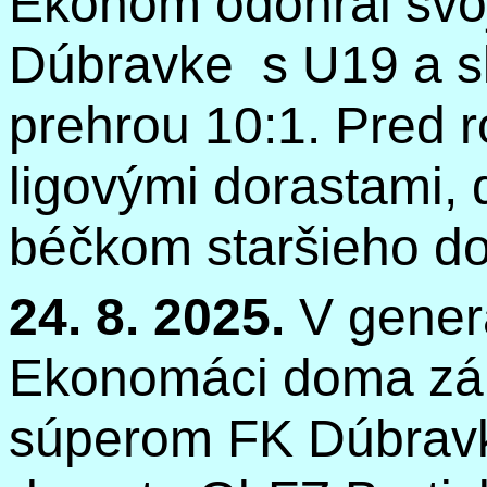
Ekonóm odohral svoj
Dúbravke
s U19 a s
prehrou 10:1. Pred r
ligovými dorastami,
béčkom staršieho do
24. 8. 2025.
V generá
Ekonomáci
doma záp
súperom FK Dúbravk