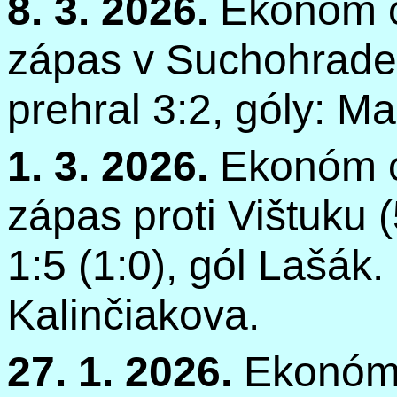
8. 3. 2026.
Ekonóm o
zápas v Suchohrade 
prehral 3:2, góly: M
1. 3. 2026.
Ekonóm o
zápas proti Vištuku 
1:5 (1:0), gól
Lašák
.
Kalinčiakova.
27. 1. 2026.
Ekonóm 