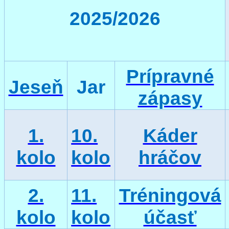
2025/2026
Prípravné
Jeseň
Jar
zápasy
1.
10.
Káder
kolo
kolo
hráčov
2.
11.
Tréningová
kolo
kolo
účasť