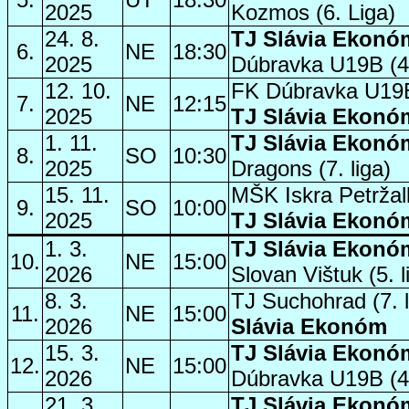
2025
Kozmos (6. Liga)
24. 8.
TJ Slávia Ekon
6.
NE
18:30
2025
Dúbravka U19B (4.
12. 10.
FK Dúbravka U19B 
7.
NE
12:15
2025
TJ Slávia Ekon
1. 11.
TJ Slávia
Ekonó
8.
SO
10:30
2025
Dragons (7. liga)
15. 11.
MŠK Iskra Petržalk
9.
SO
10:00
2025
TJ Slávia Ekonó
1. 3.
TJ Slávia Ekonó
10.
NE
15:00
2026
Slovan Vištuk (5. l
8. 3.
TJ Suchohrad (7. 
11.
NE
15:00
2026
Slávia Ekonóm
15. 3.
TJ Slávia Ekonó
12.
NE
15:00
2026
Dúbravka U19B (4.
21. 3.
TJ Slávia
Ekonó