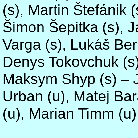
(s), Martin Štefánik 
Šimon
Šepitka
(s), 
Varga (s), Lukáš
Ber
Denys
Tokovchuk
(s
Maksym
Shyp
(s) – 
Urban (u), Matej Ba
(u),
Marian
Timm
(u