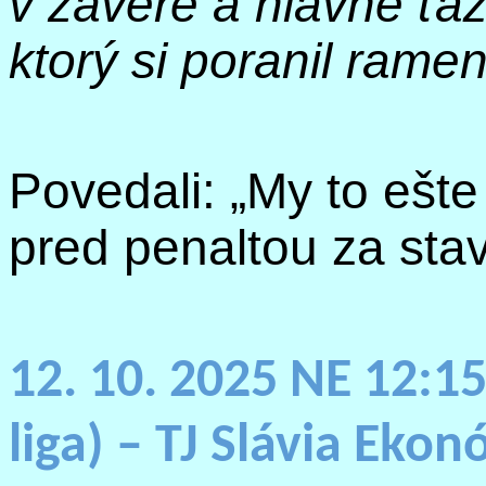
v závere a hlavne ťa
ktorý si poranil ramen
Povedali: „My to ešt
pred penaltou za stav
12. 10. 2025 NE 12:1
liga) – TJ Slávia Ekon