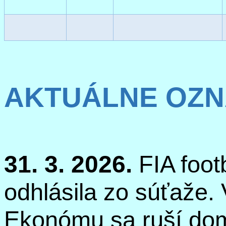
AKTUÁLNE OZN
31. 3. 2026.
FIA
foot
odhlásila zo súťaže. 
Ekonómu
sa ruší do