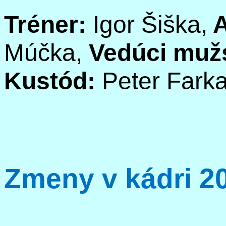
Tréner:
Igor Šiška,
A
Múčka,
Vedúci muž
Kustód:
Peter Fark
Zmeny v kádri 2