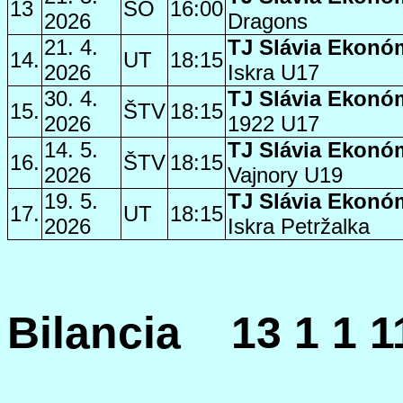
13
SO
16:00
2026
Dragons
21. 4.
TJ Slávia Ekonó
14.
UT
18:15
2026
Iskra U17
30. 4.
TJ Slávia Ekonó
15.
ŠTV
18:15
2026
1922 U17
14. 5.
TJ Slávia Ekonó
16.
ŠTV
18:15
2026
Vajnory U19
19. 5.
TJ Slávia Ekonó
17.
UT
18:15
2026
Iskra Petržalka
Bilancia
13
1
1 1