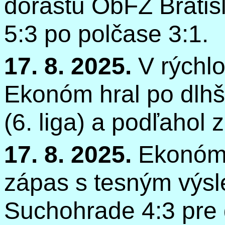
dorastu
ObFZ
Bratis
5:3 po polčase 3:1.
17. 8. 2025.
V rýchl
Ekonóm hral po dlh
(6. liga) a podľahol 
17. 8. 2025.
Ekonóm 
zápas s tesným výs
Suchohrade 4:3 pre