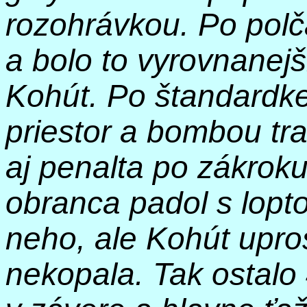
rozohrávkou. Po pol
a bolo to vyrovnanej
Kohút. Po
štandardk
priestor a bombou tra
aj penalta po zákrok
obranca padol s lopt
neho, ale Kohút upro
nekopala. Tak ostalo