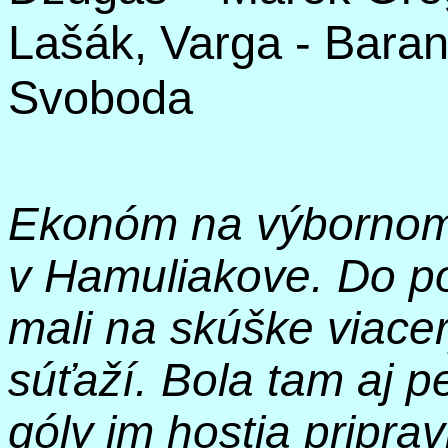
Lašák
, Varga - Baran,
Svoboda
Ekonóm na výbornom 
v Hamuliakove. Do po
mali na skúške viace
súťaží. Bola tam aj p
góly im hostia priprav