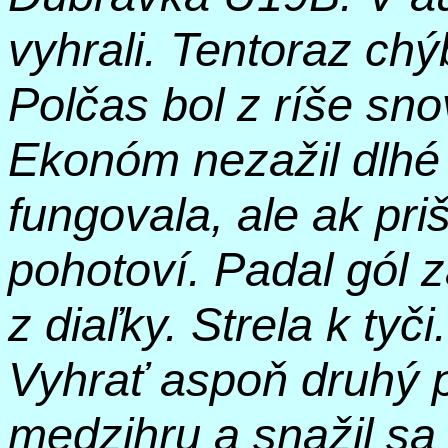
vyhrali. Tentoraz chý
Polčas bol z ríše sno
Ekonóm nezažil dlhé 
fungovala, ale ak priš
pohotoví. Padal gól 
z diaľky. Strela k tyč
Vyhrať aspoň druhý 
medzihru a snažil sa 