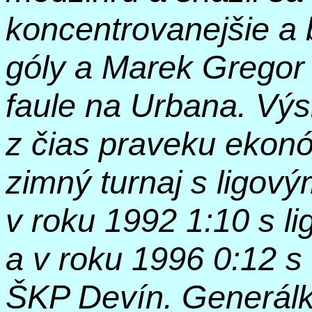
koncentrovanejšie a 
góly a Marek Gregor 
faule na Urbana. Výs
z čias praveku
ekon
zimný turnaj s ligový
v roku 1992 1:10 s 
a v roku 1996 0:12 s
ŠKP Devín. Generál