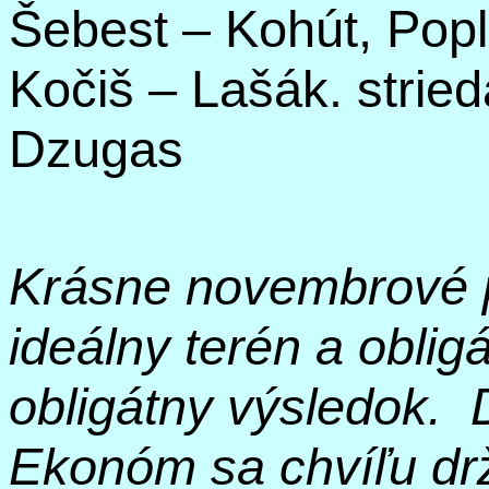
Šebest
– Kohút, Pop
Kočiš –
Lašák
. strie
Dzugas
Krásne novembrové 
ideálny terén a obligá
obligátny výsledok.
Ekonóm sa chvíľu drž