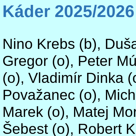
Káder 2025/2026
Nino
Krebs
(b), Duš
Gregor (o), Peter Mú
(o), Vladimír Dinka (
Považanec
(o), Mic
Marek (o), Matej Mor
Šebest
(o), Robert K