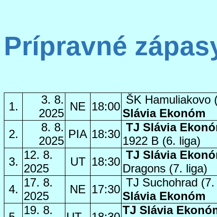
Prípravné zápas
3. 8.
ŠK Hamuliakovo (6
1.
NE
18:00
2025
Slávia Ekonóm
8. 8.
TJ Slávia Ekon
2.
PIA
18:30
2025
1922 B (6. liga)
12. 8.
TJ Slávia
Ekon
3.
UT
18:30
2025
Dragons (7. liga)
17. 8.
TJ Suchohrad (7. 
4.
NE
17:30
2025
Slávia Ekonóm
19. 8.
TJ Slávia Ekon
5.
UT
18:30