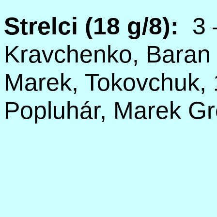
Strelci (18 g/8):
3
Kravchenko
, Baran
Marek,
Tokovchuk
,
Popluhár, Marek Gr