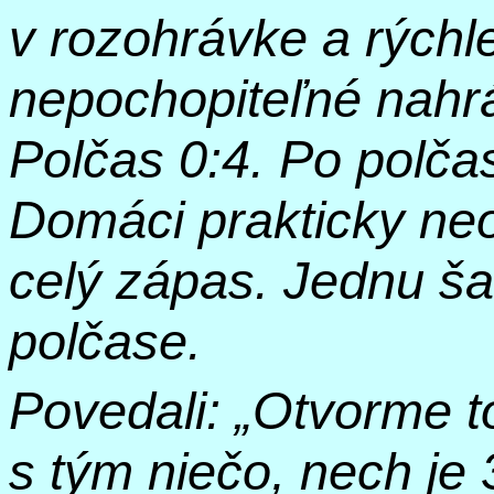
v rozohrávke a rýchlej
nepochopiteľné nahr
Polčas 0:4. Po polčas
Domáci prakticky neo
celý zápas. Jednu ša
polčase.
Povedali: „Otvorme 
s tým niečo, nech je 