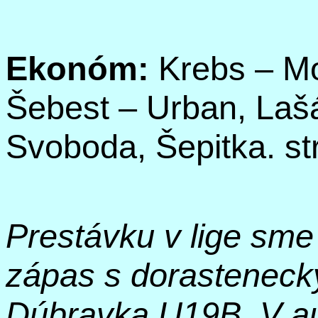
Ekonóm:
Krebs
– Mo
Šebest
– Urban,
Laš
Svoboda,
Šepitka
. s
Prestávku v lige sme 
zápas s dorastenec
Dúbravka U19B. V au